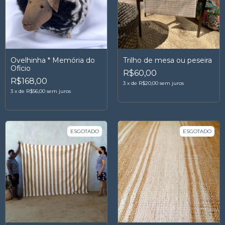
Ovelhinha * Memória do
Trilho de mesa ou peseira
Ofício
R$60,00
R$168,00
3
x
de
R$20,00
sem juros
3
x
de
R$56,00
sem juros
ESGOTADO
ESGOTADO