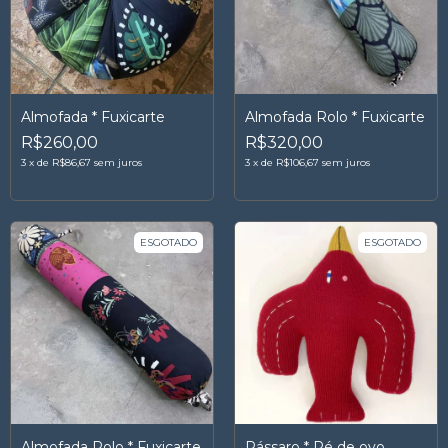
Almofada * Fuxicarte
Almofada Rolo * Fuxicarte
R$260,00
R$320,00
3
x
de
R$86,67
sem juros
3
x
de
R$106,67
sem juros
ESGOTADO
ESGOTADO
Almofada Rolo * Fuxicarte
Pássaro * Pé de ovo