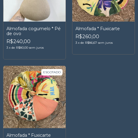
Almofada cogumelo * Pé
Almofada * Fuxicarte
de ovo
R$260,00
R$240,00
3
x
de
R$86,67
sem juros
3
x
de
R$80,00
sem juros
ESGOTADO
Almofada * Fuxicarte