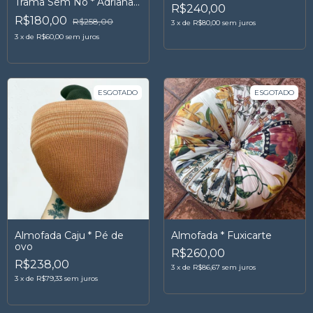
Trama Sem Nó * Adriana
R$240,00
Meira
R$180,00
R$258,00
3
x
de
R$80,00
sem juros
3
x
de
R$60,00
sem juros
ESGOTADO
ESGOTADO
Almofada Caju * Pé de
Almofada * Fuxicarte
ovo
R$260,00
R$238,00
3
x
de
R$86,67
sem juros
3
x
de
R$79,33
sem juros