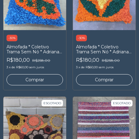
-
30
%
-
30
%
Almofada * Coletivo
Almofada * Coletivo
Trama Sem Nó * Adriana
Trama Sem Nó * Adriana
Meira
Meira
R$180,00
R$180,00
R$258,00
R$258,00
3
x
de
R$60,00
sem juros
3
x
de
R$60,00
sem juros
ESGOTADO
ESGOTADO