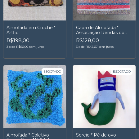
Almofada em Crochê *
Capa de Almofada *
Artfio
Associação Rendas do
Amanhã
R$198,00
R$128,00
3
x
de
R$66,00
sem juros
3
x
de
R$42,67
sem juros
ESGOTADO
ESGOTADO
Almofada * Coletivo
Sereio * Pé de ovo