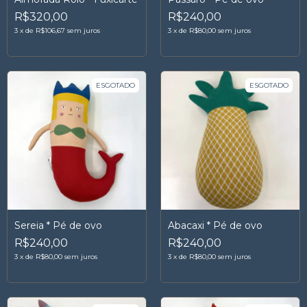
R$320,00
R$240,00
3
x
de
R$106,67
sem juros
3
x
de
R$80,00
sem juros
ESGOTADO
ESGOTADO
Sereia * Pé de ovo
Abacaxi * Pé de ovo
R$240,00
R$240,00
3
x
de
R$80,00
sem juros
3
x
de
R$80,00
sem juros