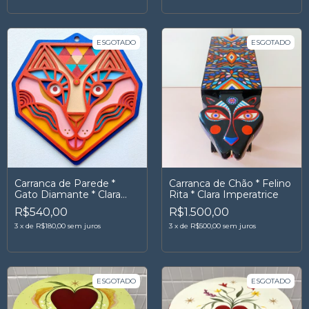
ESGOTADO
ESGOTADO
Carranca de Parede *
Carranca de Chão * Felino
Gato Diamante * Clara
Rita * Clara Imperatrice
Imperatrice
R$540,00
R$1.500,00
3
x
de
R$180,00
sem juros
3
x
de
R$500,00
sem juros
ESGOTADO
ESGOTADO