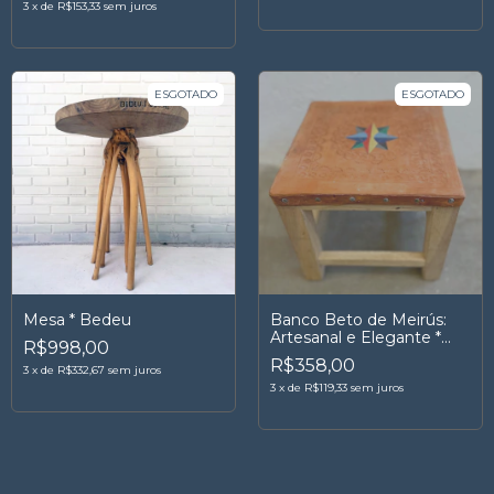
3
x
de
R$153,33
sem juros
ESGOTADO
ESGOTADO
Mesa * Bedeu
Banco Beto de Meirús:
Artesanal e Elegante *
R$998,00
Pequeno
R$358,00
3
x
de
R$332,67
sem juros
3
x
de
R$119,33
sem juros