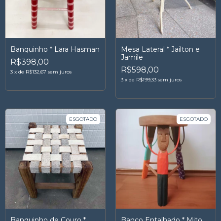
Banquinho * Lara Hasman
Mesa Lateral * Jailton e
Jamile
R$398,00
R$598,00
3
x
de
R$132,67
sem juros
3
x
de
R$199,33
sem juros
ESGOTADO
ESGOTADO
Banquinho de Couro *
Banco Entalhado * Mito