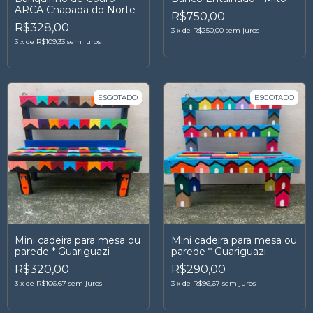
ARCA Chapada do Norte
R$750,00
R$328,00
3
x
de
R$250,00
sem juros
3
x
de
R$109,33
sem juros
ESGOTADO
ESGOTADO
Mini cadeira para mesa ou
Mini cadeira para mesa ou
parede * Guariguazi
parede * Guariguazi
R$320,00
R$290,00
3
x
de
R$106,67
sem juros
3
x
de
R$96,67
sem juros