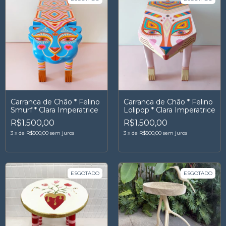
Carranca de Chão * Felino
Carranca de Chão * Felino
Smurf * Clara Imperatrice
Lolipop * Clara Imperatrice
R$1.500,00
R$1.500,00
3
x
de
R$500,00
sem juros
3
x
de
R$500,00
sem juros
ESGOTADO
ESGOTADO