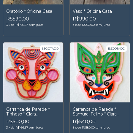
Oratório * Oficina Casa
Vaso * Oficina Casa
R$590,00
R$990,00
3
x
de
R$196,67
sem juros
3
x
de
R$330,00
sem juros
ESGOTADO
ESGOTADO
Carranca de Parede *
Carranca de Parede *
Tinhoso * Clara
Samurai Felino * Clara
Imperatrice
Imperatrice
R$500,00
R$540,00
3
x
de
R$166,67
sem juros
3
x
de
R$180,00
sem juros