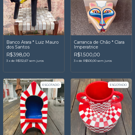
Banco Arara * Luiz Mauro
Carranca de Chão * Clara
dos Santos
Imperatrice
R$398,00
R$1.500,00
3
x
de
R$132,67
sem juros
3
x
de
R$500,00
sem juros
ESGOTADO
ESGOTADO