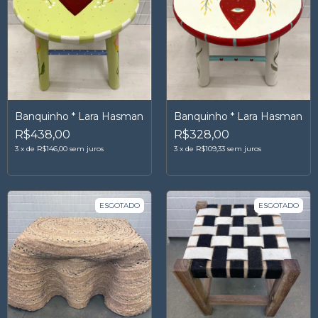
Banquinho * Lara Hasman
Banquinho * Lara Hasman
R$438,00
R$328,00
3
x
de
R$146,00
sem juros
3
x
de
R$109,33
sem juros
ESGOTADO
ESGOTADO