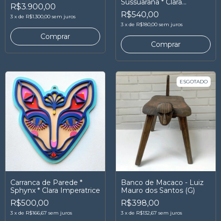
Sussuarana * Clara
R$3.900,00
Imperatrice
R$540,00
3
x
de
R$1.300,00
sem juros
3
x
de
R$180,00
sem juros
ESGOTADO
Carranca de Parede *
Banco de Macaco - Luiz
Sphynx * Clara Imperatrice
Mauro dos Santos (G)
R$500,00
R$398,00
3
x
de
R$166,67
sem juros
3
x
de
R$132,67
sem juros