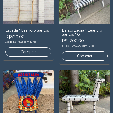
Escada * Leandro Santos
Banco Zebra * Leandro
Santos * G
R$520,00
R$1.200,00
3
x
de
R$173,33
sem juros
3
x
de
R$400,00
sem juros