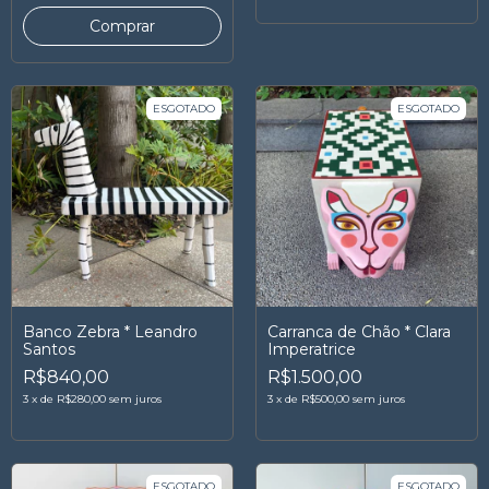
ESGOTADO
ESGOTADO
Banco Zebra * Leandro
Carranca de Chão * Clara
Santos
Imperatrice
R$840,00
R$1.500,00
3
x
de
R$280,00
sem juros
3
x
de
R$500,00
sem juros
ESGOTADO
ESGOTADO