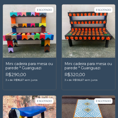
ESGOTADO
ESGOTADO
Mini cadeira para mesa ou
Mini cadeira para mesa ou
parede * Guariguazi
parede * Guariguazi
R$290,00
R$320,00
3
x
de
R$96,67
sem juros
3
x
de
R$106,67
sem juros
ESGOTADO
ESGOTADO