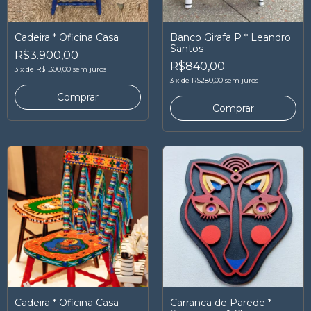
Cadeira * Oficina Casa
Banco Girafa P * Leandro
Santos
R$3.900,00
R$840,00
3
x
de
R$1.300,00
sem juros
3
x
de
R$280,00
sem juros
Cadeira * Oficina Casa
Carranca de Parede *