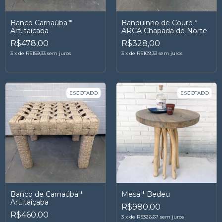
Banco Carnaúba *
Banquinho de Couro *
Art.itaicaba
ARCA Chapada do Norte
R$478,00
R$328,00
3
x
de
R$159,33
sem juros
3
x
de
R$109,33
sem juros
ESGOTADO
ESGOTADO
Banco de Carnaúba *
Mesa * Bedeu
Art.itaiçaba
R$980,00
R$460,00
3
x
de
R$326,67
sem juros