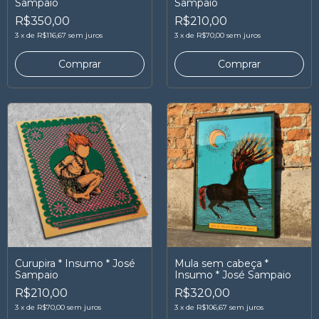
Sampaio
Sampaio
R$350,00
R$210,00
3
x
de
R$116,67
sem juros
3
x
de
R$70,00
sem juros
Comprar
Comprar
Curupira * Insumo * José
Mula sem cabeça *
Sampaio
Insumo * José Sampaio
R$210,00
R$320,00
3
x
de
R$70,00
sem juros
3
x
de
R$106,67
sem juros