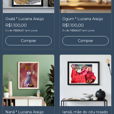
Oxalá * Luciana Araújo
Ogum * Luciana Araújo
R$1.100,00
R$1.100,00
3
x
de
R$366,67
sem juros
3
x
de
R$366,67
sem juros
Nanã * Luciana Araújo
Iansã, mãe do céu rosado