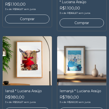
* Luciana Araújo
R$1.100,00
R$1.100,00
3
x
de
R$366,67
sem juros
3
x
de
R$366,67
sem juros
Iansã * Luciana Araújo
Iemanjá * Luciana Araújo
R$980,00
R$780,00
3
x
de
R$326,67
sem juros
3
x
de
R$260,00
sem juros