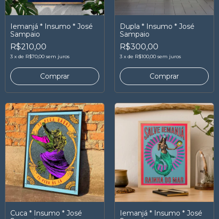
Iemanjá * Insumo * José
Dupla * Insumo * José
Sampaio
Sampaio
R$210,00
R$300,00
3
x
de
R$70,00
sem juros
3
x
de
R$100,00
sem juros
Comprar
Comprar
Cuca * Insumo * José
Iemanjá * Insumo * José