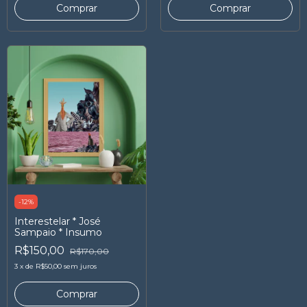
-
12
%
Interestelar * José
Sampaio * Insumo
R$150,00
R$170,00
3
x
de
R$50,00
sem juros
Comprar