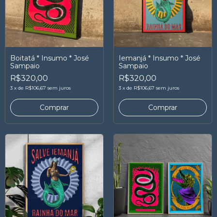
Boitatá * Insumo * José
Iemanjá * Insumo * José
Sampaio
Sampaio
R$320,00
R$320,00
3
x
de
R$106,67
sem juros
3
x
de
R$106,67
sem juros
Comprar
Comprar