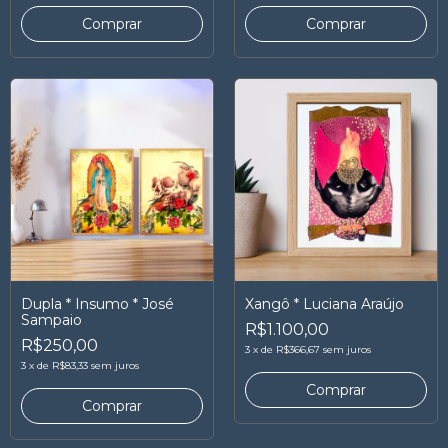
Comprar
Comprar
Dupla * Insumo * José
Xangô * Luciana Araújo
Sampaio
R$1.100,00
R$250,00
3
x
de
R$366,67
sem juros
3
x
de
R$83,33
sem juros
Comprar