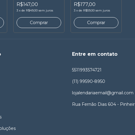
marcha
R$147,00
R$177,00
3
x
de
R$49,00
sem juros
3
x
de
R$59,00
sem juros
o
Entre em contato
5511993574721
(11) 99590-8950
lojalendariaemail@gmail.com
Rua Fernão Dias 604 - Pinhei
s
oluções