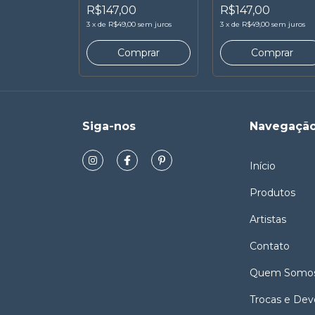
estúdio marcha
R$147,00
R$147,00
3
x
de
R$49,00
sem juros
3
x
de
R$49,00
sem juros
Siga-nos
Navegaçã
Início
Produtos
Artistas
Contato
Quem Somo
Trocas e Dev