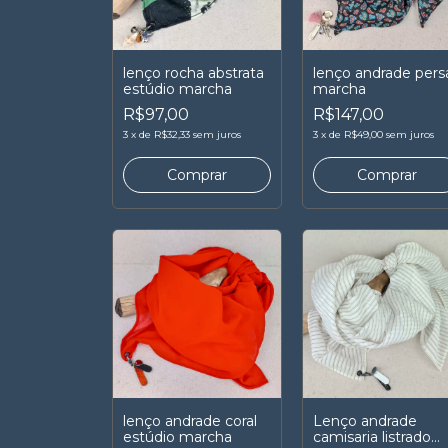
lenço rocha abstrata
lenço andrade pers
estúdio marcha
marcha
R$97,00
R$147,00
3
x
de
R$32,33
sem juros
3
x
de
R$49,00
sem juros
lenço andrade coral
Lenço andrade
estúdio marcha
camisaria listrado