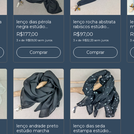
a
lenço dias pérola
lenço rocha abstrata
l
negra estúdio
rabiscos estúdio
m
marcha
marcha
m
R$177,00
R$97,00
R
3
x
de
R$59,00
sem juros
3
x
de
R$32,33
sem juros
3
lenço andrade preto
lenço dias seda
estúdio marcha
estampa estúdio