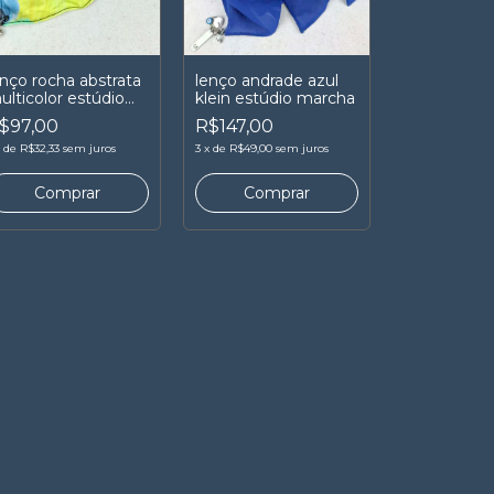
enço rocha abstrata
lenço andrade azul
ulticolor estúdio
klein estúdio marcha
archa
$97,00
R$147,00
x
de
R$32,33
sem juros
3
x
de
R$49,00
sem juros