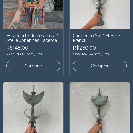
Estandarte de cerâmica *
Candeeiro Sol * Mestre
Atêlie Johannes Lacerda
Françuli
R$148,00
R$230,00
3
x
de
R$49,33
sem juros
3
x
de
R$76,67
sem juros