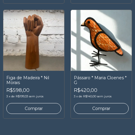
Figa de Madeira * Nil
Pássaro * Maria Cloenes *
Morais
G
R$598,00
R$420,00
3
x
de
R$199,33
sem juros
3
x
de
R$140,00
sem juros