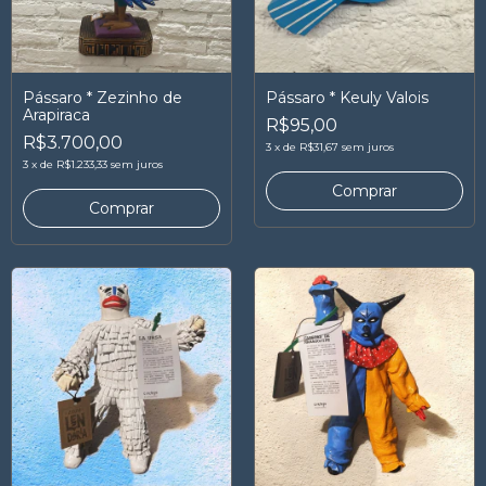
Pássaro * Zezinho de
Pássaro * Keuly Valois
Arapiraca
R$95,00
R$3.700,00
3
x
de
R$31,67
sem juros
3
x
de
R$1.233,33
sem juros