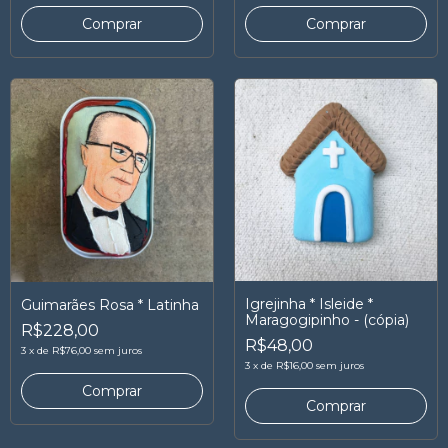
Igrejinha * Isleide *
Guimarães Rosa * Latinha
Maragogipinho - (cópia)
R$228,00
R$48,00
3
x
de
R$76,00
sem juros
3
x
de
R$16,00
sem juros