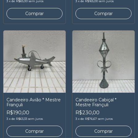
3
x
de
R$65,00
sem juros
3
x
de
R$165,00
sem juros
Candeeiro Avião * Mestre
Candeeiro Cabiçal *
Françuli
Mestre Françuli
R$190,00
R$230,00
3
x
de
R$63,33
sem juros
3
x
de
R$76,67
sem juros