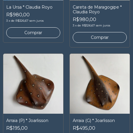
La Ursa * Claudia Royo
Careta de Maragogipe *
Claudia Royo
R$980,00
R$980,00
3
x
de
R$326,67
sem juros
3
x
de
R$326,67
sem juros
Arraia (P) * Joarlisson
Arraia (G) * Joarlisson
R$195,00
R$495,00