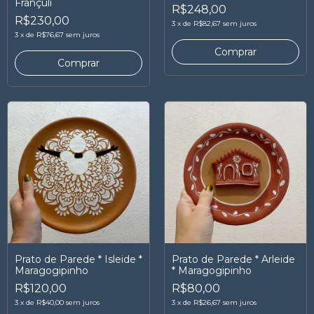
Françuli
R$248,00
R$230,00
3
x
de
R$82,67
sem juros
3
x
de
R$76,67
sem juros
Prato de Parede * Isleide *
Prato de Parede * Arleide
Maragogipinho
* Maragogipinho
R$120,00
R$80,00
3
x
de
R$40,00
sem juros
3
x
de
R$26,67
sem juros