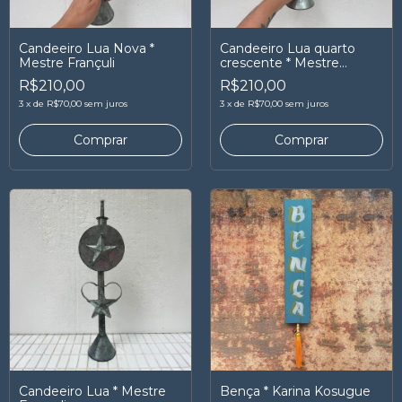
Candeeiro Lua Nova *
Candeeiro Lua quarto
Mestre Françuli
crescente * Mestre
Françuli
R$210,00
R$210,00
3
x
de
R$70,00
sem juros
3
x
de
R$70,00
sem juros
Candeeiro Lua * Mestre
Bença * Karina Kosugue