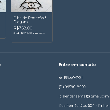
Olho de Proteção *
Diogum
R$768,00
3
x
de
R$256,00
sem juros
o
Entre em contato
5511993574721
(11) 99590-8950
lojalendariaemail@gmail.com
Rua Fernão Dias 604 - Pinhei