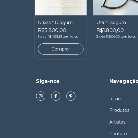
Orixás * Diogum
Ofa * Diogum
R$5.800,00
R$1.800,00
3
x
de
R$1.933,33
sem juros
3
x
de
R$600,00
sem juros
Siga-nos
Navegaçã
Início
Produtos
Artistas
Contato