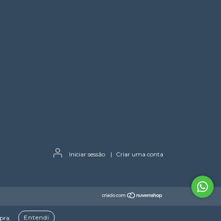
Iniciar sessão
|
Criar uma conta
Entendi
pra.