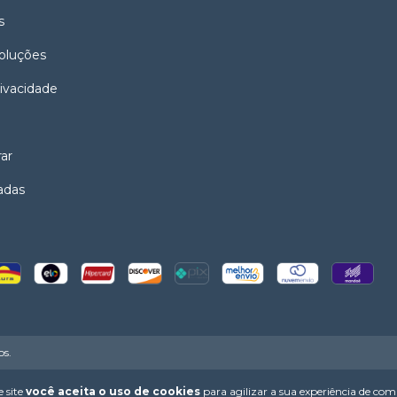
s
oluções
rivacidade
ar
adas
os.
 site
você aceita o uso de cookies
para agilizar a sua experiência de com