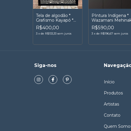
Tela de algodão *
PIntura Indígena *
Grafismo Kayapó *
Wazamani Mehina
Emi e Pá Kayapó
R$400,00
R$590,00
3
x
de
R$133,33
sem juros
3
x
de
R$196,67
sem juros
Siga-nos
Navegaçã
Início
Produtos
Artistas
Contato
Quem Somo