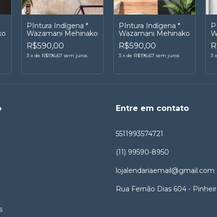
PIntura Indígena *
PIntura Indígena *
P
ko
Wazamani Mehinako
Wazamani Mehinako
W
R$590,00
R$590,00
R
3
x
de
R$196,67
sem juros
3
x
de
R$196,67
sem juros
3
o
Entre em contato
5511993574721
(11) 99590-8950
lojalendariaemail@gmail.com
Rua Fernão Dias 604 - Pinhei
s