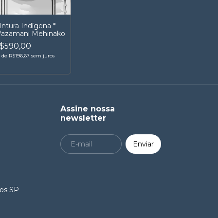
Intura Indígena *
azamani Mehinako
$590,00
x
de
R$196,67
sem juros
Assine nossa
newsletter
ros SP