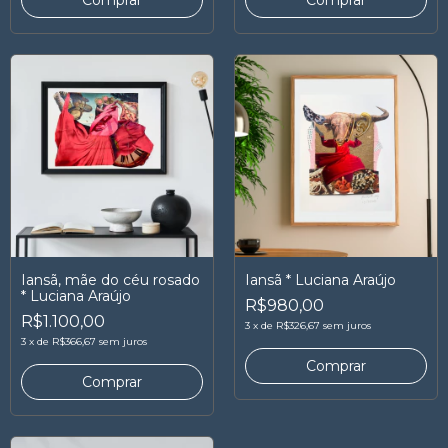
Iansã, mãe do céu rosado
Iansã * Luciana Araújo
* Luciana Araújo
R$980,00
R$1.100,00
3
x
de
R$326,67
sem juros
3
x
de
R$366,67
sem juros