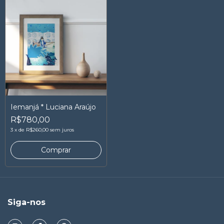
Iemanjá * Luciana Araújo
R$780,00
3
x
de
R$260,00
sem juros
Siga-nos