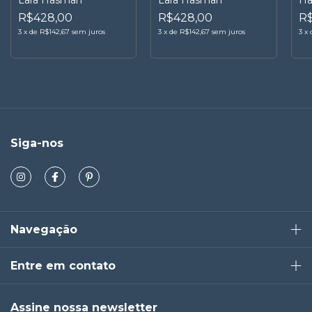
Lara Hasman
Lara Hasman
H
R$428,00
R$428,00
R
3
x
de
R$142,67
sem juros
3
x
de
R$142,67
sem juros
3
x
Siga-nos
Navegação
Entre em contato
Assine nossa newsletter