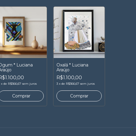
Ogum * Luciana
Oxalá * Luciana
Araújo
Araújo
R$1.100,00
R$1.100,00
3
x
de
R$366,67
sem juros
3
x
de
R$366,67
sem juros