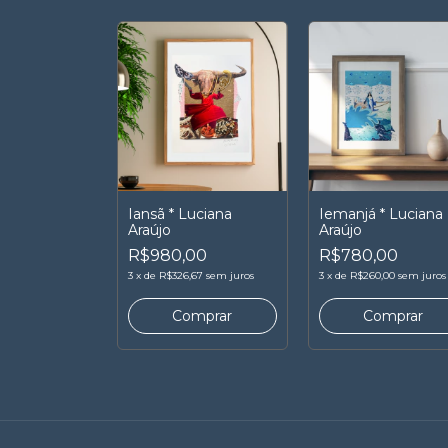
Iansã * Luciana
Iemanjá * Luciana
Araújo
Araújo
R$980,00
R$780,00
3
x
de
R$326,67
sem juros
3
x
de
R$260,00
sem juros