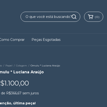
(
0
)
Como Comprar
Peças Esgotadas
io
/
Papel
/
Colagem
/
Omulu * Luciana Araújo
ulu * Luciana Araújo
$1.100,00
x
de
R$366,67
sem juros
enção, última peça!