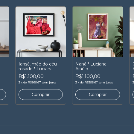
Iansã, mãe do céu
Nanã * Luciana
rosado * Luciana
Araújo
Araújo
R$1.100,00
R$1.100,00
3
x
de
R$366,67
sem juros
3
x
de
R$366,67
sem juros