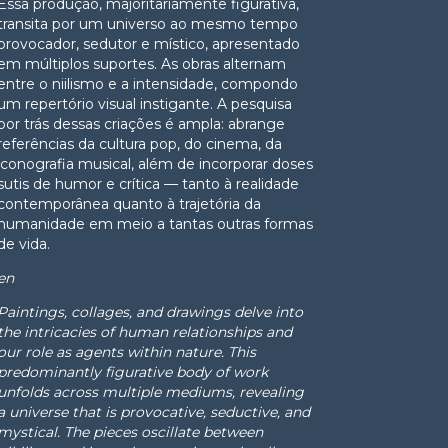
Essa produção, majoritariamente figurativa,
transita por um universo ao mesmo tempo
provocador, sedutor e místico, apresentado
em múltiplos suportes. As obras alternam
entre o niilismo e a intensidade, compondo
um repertório visual instigante. A pesquisa
por trás dessas criações é ampla: abrange
referências da cultura pop, do cinema, da
iconografia musical, além de incorporar doses
sutis de humor e crítica — tanto à realidade
contemporânea quanto à trajetória da
humanidade em meio a tantas outras formas
de vida.
en
Paintings, collages, and drawings delve into
the intricacies of human relationships and
our role as agents within nature. This
predominantly figurative body of work
unfolds across multiple mediums, revealing
a universe that is provocative, seductive, and
mystical. The pieces oscillate between