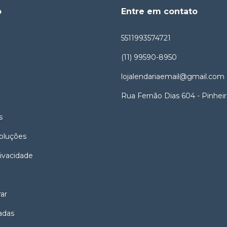
o
Entre em contato
5511993574721
(11) 99590-8950
lojalendariaemail@gmail.com
Rua Fernão Dias 604 - Pinhei
s
oluções
rivacidade
ar
adas