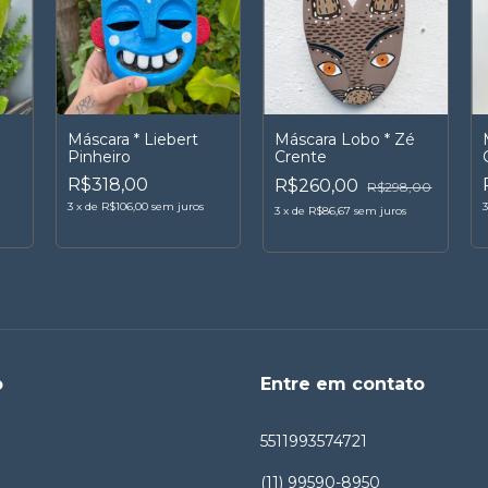
Máscara * Liebert
Máscara Lobo * Zé
Pinheiro
Crente
R$318,00
R$260,00
R$298,00
3
x
de
R$106,00
sem juros
3
x
de
R$86,67
sem juros
o
Entre em contato
5511993574721
(11) 99590-8950