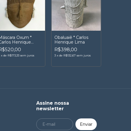
Máscara Oxum *
Obaluaiê * Carlos
Carlos Henrique
Henrique Lima
Lima
R$520,00
R$398,00
3
x
de
R$173,33
sem juros
3
x
de
R$132,67
sem juros
Assine nossa
newsletter