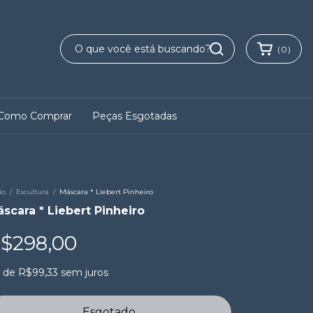
(
0
)
Como Comprar
Peças Esgotadas
io
/
Escultura
/
Máscara * Liebert Pinheiro
scara * Liebert Pinheiro
$298,00
x
de
R$99,33
sem juros