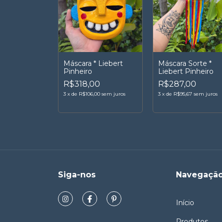
Máscara * Liebert
Máscara Sorte *
Pinheiro
Liebert Pinheiro
R$318,00
R$287,00
3
x
de
R$106,00
sem juros
3
x
de
R$95,67
sem juros
Siga-nos
Navegaçã
Início
Produtos