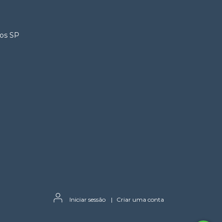
ros SP
Iniciar sessão
|
Criar uma conta