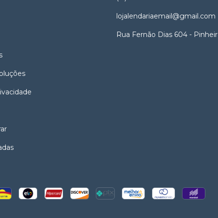
lojalendariaemail@gmail.com
Rua Fernão Dias 604 - Pinhei
s
oluções
rivacidade
ar
adas