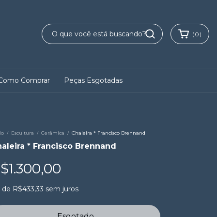
(
0
)
Como Comprar
Peças Esgotadas
io
/
Escultura
/
Cerâmica
/
Chaleira * Francisco Brennand
aleira * Francisco Brennand
$1.300,00
x
de
R$433,33
sem juros