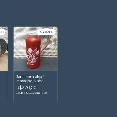
DO
ESGOTADO
Jarra com alça *
Maragogipinho
R$220,00
3
x
de
R$73,33
sem juros