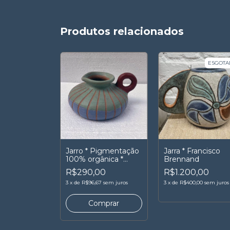
Produtos relacionados
ESGOTA
Jarro * Pigmentação
Jarra * Francisco
100% orgânica *
Brennand
Olaria Ponto Chique
R$290,00
R$1.200,00
3
x
de
R$96,67
sem juros
3
x
de
R$400,00
sem juros