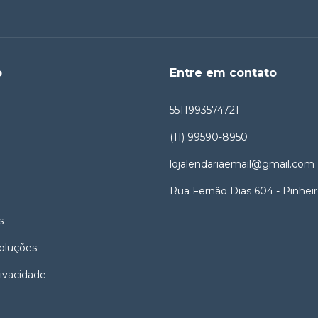
o
Entre em contato
5511993574721
(11) 99590-8950
lojalendariaemail@gmail.com
Rua Fernão Dias 604 - Pinhei
s
oluções
rivacidade