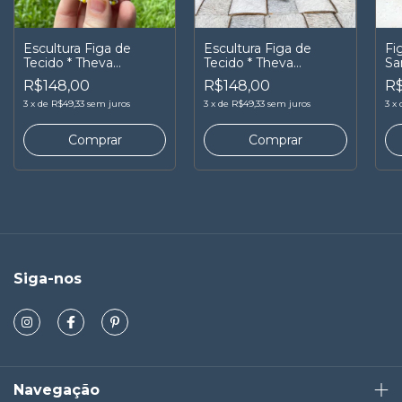
Escultura Figa de
Escultura Figa de
Fi
Tecido * Theva
Tecido * Theva
Sa
Almeida
Almeida
R$148,00
R$148,00
R$
3
x
de
R$49,33
sem juros
3
x
de
R$49,33
sem juros
3
x
Siga-nos
Navegação