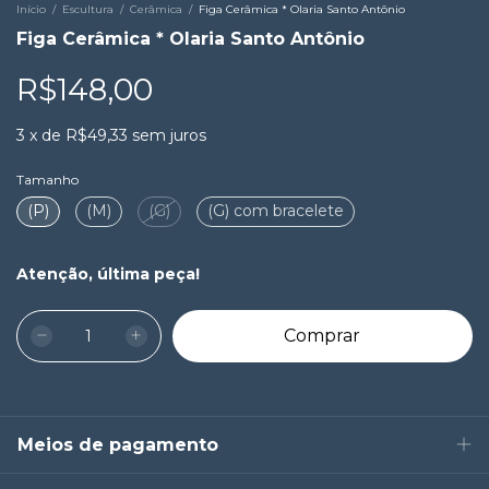
Início
/
Escultura
/
Cerâmica
/
Figa Cerâmica * Olaria Santo Antônio
Figa Cerâmica * Olaria Santo Antônio
R$148,00
3
x
de
R$49,33
sem juros
Tamanho
(P)
(M)
(G)
(G) com bracelete
Atenção, última peça!
Meios de pagamento