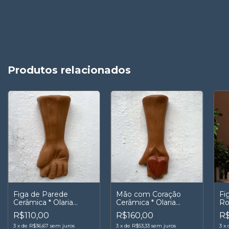
Produtos relacionados
Figa de Parede
Mão com Coração
Fi
Cerâmica * Olaria
Cerâmica * Olaria
Ro
Santo Antônio
Santo Antônio
R$110,00
R$160,00
R$
3
x
de
R$36,67
sem juros
3
x
de
R$53,33
sem juros
3
x