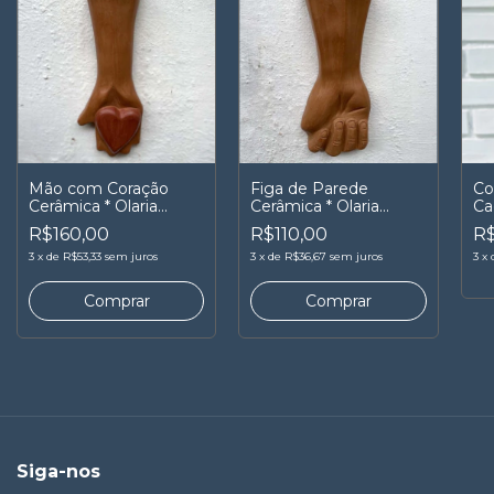
Mão com Coração
Figa de Parede
Co
Cerâmica * Olaria
Cerâmica * Olaria
Ca
Santo Antônio
Santo Antônio
Ma
R$160,00
R$110,00
R$
3
x
de
R$53,33
sem juros
3
x
de
R$36,67
sem juros
3
x
Siga-nos